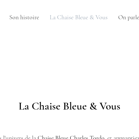
Son histoire
La Chaise Bleue & Vous
On parle 
La Chaise Bleue & Vous
 l'univers de la
Chaise Bleue Charles Tordo
, et appropri