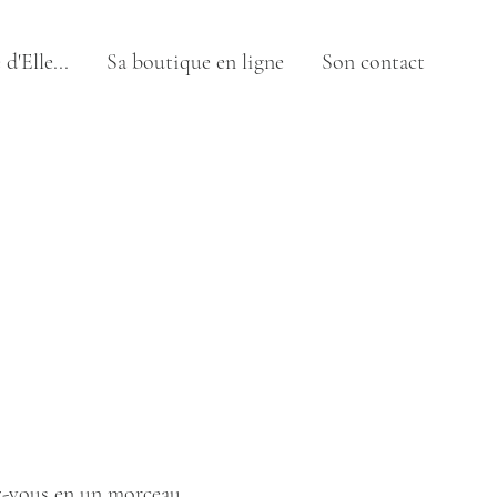
d'Elle...
Sa boutique en ligne
Son contact
ez-vous en un morceau.