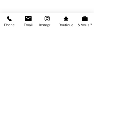
Les reportages
Phone
Email
Instagram
Boutique
& Vous ?