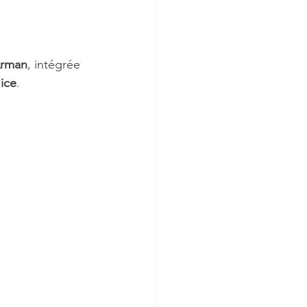
rman
, intégrée 
ice
.